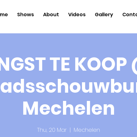
ome
Shows
About
Videos
Gallery
Cont
NGST TE KOOP
tadsschouwbu
Mechelen
Thu, 20 Mar
  |  
Mechelen