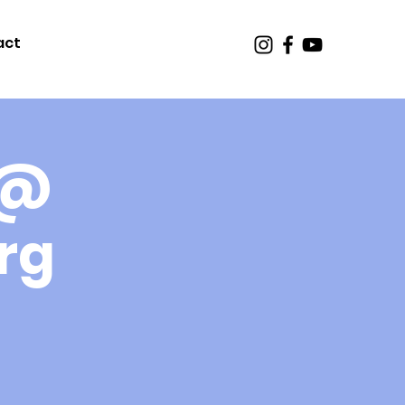
act
 @
rg