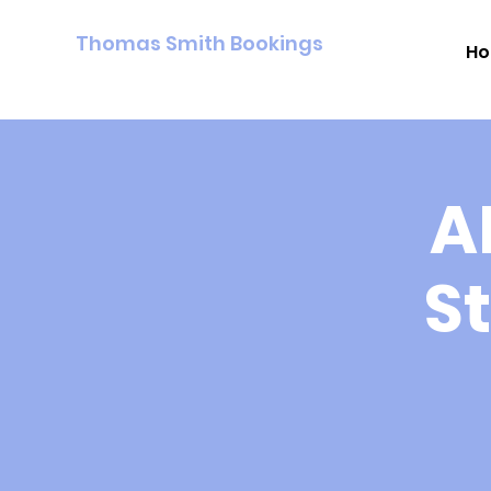
Thomas Smith Bookings
H
A
S