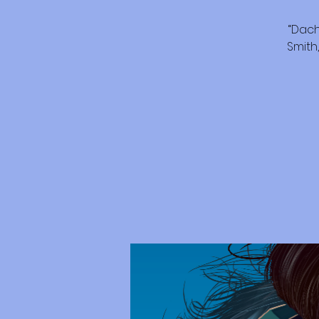
“Dach
Smith