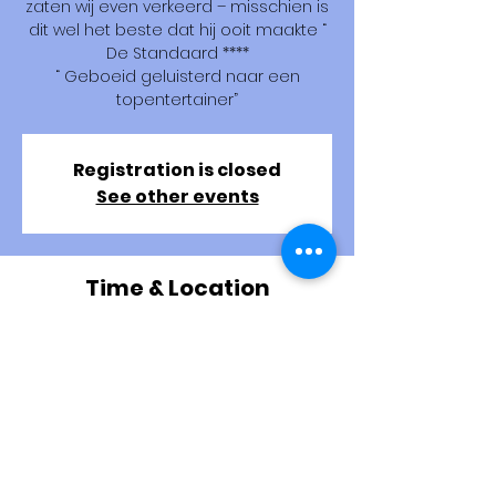
zaten wij even verkeerd – misschien is
dit wel het beste dat hij ooit maakte “
De Standaard ****
“ Geboeid geluisterd naar een
topentertainer”
Registration is closed
See other events
Time & Location
14 Nov 2025, 20:00 – 22:00
Maasmechelen, Koninginnelaan 42,
3630 Maasmechelen, Belgium