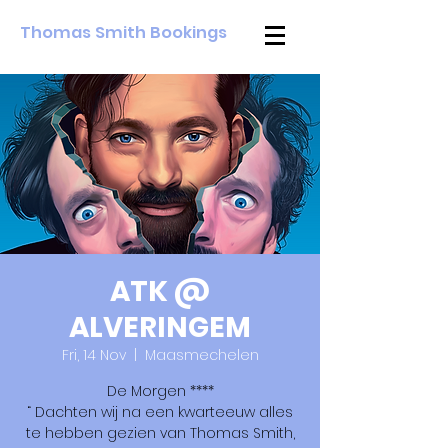
Thomas Smith Bookings
ATK @
ALVERINGEM
Fri, 14 Nov
  |  
Maasmechelen
De Morgen ****
“ Dachten wij na een kwarteeuw alles
te hebben gezien van Thomas Smith,