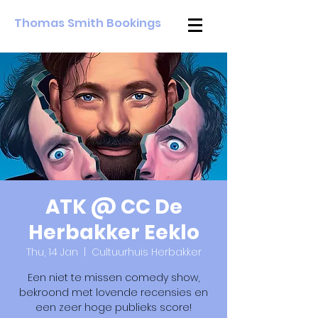
Thomas Smith Bookings
ATK @ CC De
Herbakker Eeklo
Thu, 14 Jan
  |  
Cultuurhuis Herbakker
Een niet te missen comedy show,
bekroond met lovende recensies en
een zeer hoge publieks score!