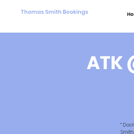
Thomas Smith Bookings
H
ATK 
“ Dac
Smith