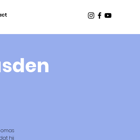
act
usden
Thomas
at hij