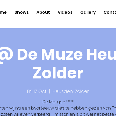
ome
Shows
About
Videos
Gallery
Cont
@ De Muze He
Zolder
Fri, 17 Oct
  |  
Heusden-Zolder
De Morgen ****
hten wij na een kwarteeuw alles te hebben gezien van 
, zaten wij even verkeerd – misschien is dit wel het beste d