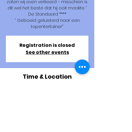
zaten wij even verkeerd – misschien is
dit wel het beste dat hij ooit maakte “
De Standaard ****
“ Geboeid geluisterd naar een
topentertainer”
Registration is closed
See other events
Time & Location
05 Dec 2025, 20:00 – 23:00
Roeselare, Hippoliet Spilleboutdreef 1,
8800 Roeselare, Belgium