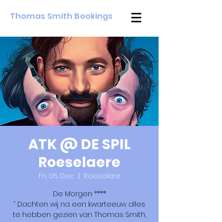
Thomas Smith Bookings
ATK @ DE SPIL
Roeselaere
Fri, 05 Dec
  |  
Roeselare
De Morgen ****
“ Dachten wij na een kwarteeuw alles
te hebben gezien van Thomas Smith,