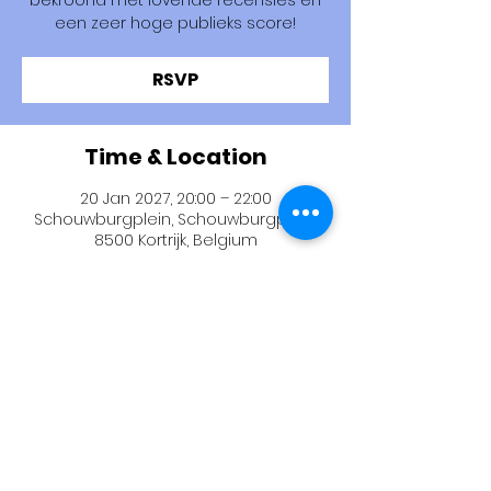
bekroond met lovende recensies en
een zeer hoge publieks score!
RSVP
Time & Location
20 Jan 2027, 20:00 – 22:00
Schouwburgplein, Schouwburgplein,
8500 Kortrijk, Belgium
RSVP