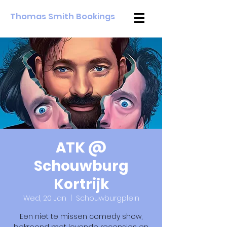
Thomas Smith Bookings
ATK @
Schouwburg
Kortrijk
Wed, 20 Jan
  |  
Schouwburgplein
Een niet te missen comedy show,